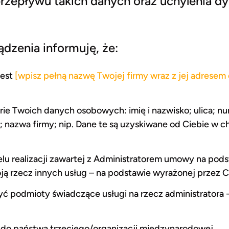
zepływu takich danych oraz uchylenia d
ządzenia informuję, że:
jest
[wpisz pełną nazwę Twojej firmy wraz z jej adresem 
rie Twoich danych osobowych: imię i nazwisko; ulica; 
; nazwa firmy; nip. Dane te są uzyskiwane od Ciebie w c
realizacji zawartej z Administratorem umowy na podstaw
ją rzecz innych usług – na podstawie wyrażonej przez C
podmioty świadczące usługi na rzecz administratora 
do państwa trzeciego/organizacji międzynarodowej.