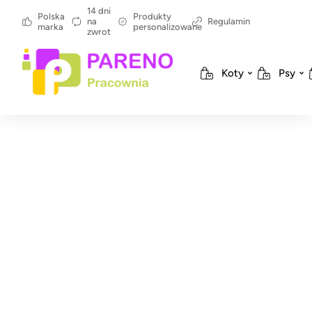
14 dni
Polska
Produkty
na
Regulamin
marka
personalizowane
zwrot
Koty
Psy