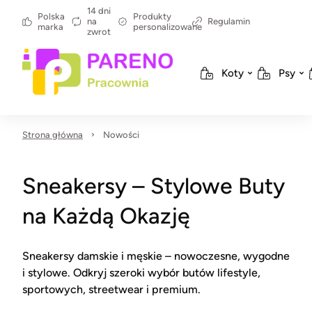
14 dni
Polska
Produkty
na
Regulamin
marka
personalizowane
zwrot
Koty
Psy
Strona główna
Nowości
Sneakersy – Stylowe Buty
na Każdą Okazję
Sneakersy damskie i męskie – nowoczesne, wygodne
i stylowe. Odkryj szeroki wybór butów lifestyle,
sportowych, streetwear i premium.