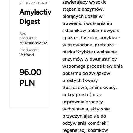
zawierający wysokie
NIEPRZYPISANE
stężenie enzymów,
Amylactiv
biorących udział w
Digest
trawieniu i wchłanianiu
składników pokarmowych:
Kod
lipaza - tłuszcze, amylaza -
produktu:
5907368852102
węglowodany, proteaza -
Producent:
białka.Szybkie uwalnianie
Vetfood
enzymów w dwunastnicy
wspomaga proces trawienia
96.00
pokarmu do związków
prostych (kwasy
PLN
tłuszczowe, aminokwasy,
cukry proste) oraz
usprawnia procesy
wchłaniania, aktywnie
przyczyniając się do
odżywiania komórek i
regeneracji kosmków