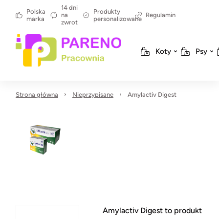
14 dni
Polska
Produkty
na
Regulamin
marka
personalizowane
zwrot
Koty
Psy
Strona główna
Nieprzypisane
Amylactiv Digest
Amylactiv Digest to produkt