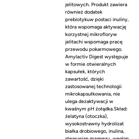
jelitowych. Produkt zawiera
również dodatek
prebiotykuw postaci inuliny,
która wspomaga aktywację
korzystnej mikrofloryw
jelitachi wspomaga pracę
przewodu pokarmowego.
Amylactiv Digest występuje
w formie otwieralnych
kapsułek, których
zawartość, dzięki
zastosowanej technologii
mikrokapsułkowania, nie
ulega dezaktywacji w
kwaśnym pH żołądka.Skład:
żelatyna (otoczka),
wysokostrawny hydrolizat
białka drobiowego, inulina,
stearynian magnezu, węglan