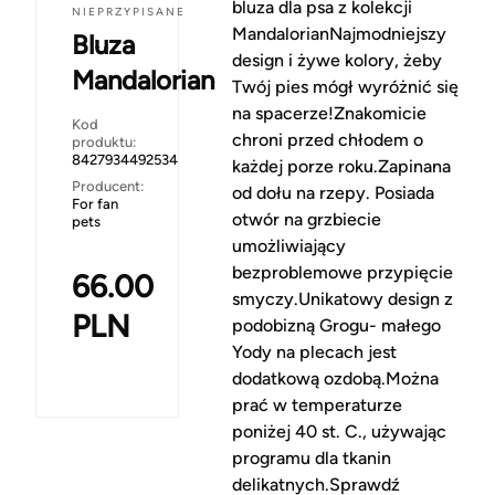
bluza dla psa z kolekcji
NIEPRZYPISANE
MandalorianNajmodniejszy
Bluza
design i żywe kolory, żeby
Mandalorian
Twój pies mógł wyróżnić się
na spacerze!Znakomicie
Kod
chroni przed chłodem o
produktu:
8427934492534
każdej porze roku.Zapinana
Producent:
od dołu na rzepy. Posiada
For fan
otwór na grzbiecie
pets
umożliwiający
bezproblemowe przypięcie
66.00
smyczy.Unikatowy design z
PLN
podobizną Grogu- małego
Yody na plecach jest
dodatkową ozdobą.Można
prać w temperaturze
poniżej 40 st. C., używając
programu dla tkanin
delikatnych.Sprawdź