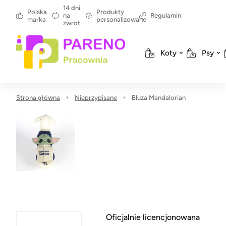
14 dni
Polska
Produkty
na
Regulamin
marka
personalizowane
zwrot
Koty
Psy
Strona główna
Nieprzypisane
Bluza Mandalorian
Oficjalnie licencjonowana