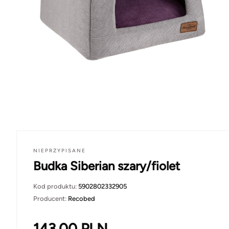
NIEPRZYPISANE
Budka Siberian szary/fiolet
Kod produktu:
5902802332905
Producent:
Recobed
143.00
PLN