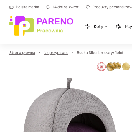
Polska marka
14 dni na zwrot
Produkty personalizo
Koty
Psy
Strona główna
Nieprzypisane
Budka Siberian szary/fiolet