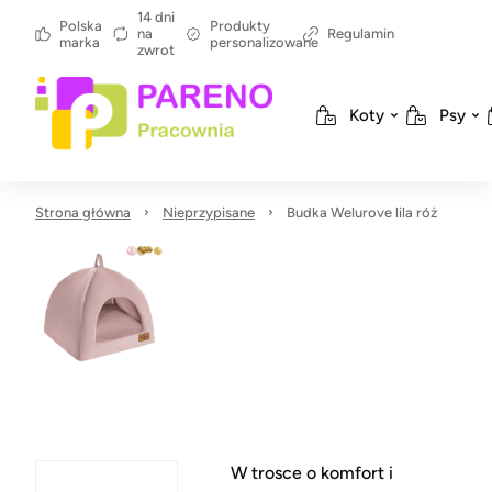
14 dni
Polska
Produkty
na
Regulamin
marka
personalizowane
zwrot
Koty
Psy
Strona główna
Nieprzypisane
Budka Welurove lila róż
W trosce o komfort i