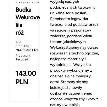
wygodę naszych
NIEPRZYPISANE
podopiecznych tworzymy
Budka
unikalne serie posłań.
Welurove
Recobed to legowiska
lila
tworzone od podstaw przez
właścicieli i pasjonatów
róż
zwierząt, poddane wielu
testom jakościowym.
Kod
produktu:
Wykorzystujemy najnowsze
5902802334473
rozwiązania technologiczne,
Producent:
najlepsze materiały i
Recobed
wypełnienia. Wszystkie
produkty wykonujemy z
143.00
dbałością o najmniejszy
PLN
detal. Staramy się aby
kolekcje stanowiły
doskonałe uzupełnienie,
ozdobę wnętrza.Psy i koty z
natury uwielbiają