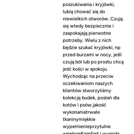
poszukiwania i kryjówki,
lubią chować się do
niewielkich otworów. Czują
się wtedy bezpiecznie i
zaspokajają pierwotne
potrzeby. Wielu z nich
będzie szukać kryjówki, np
przed burzami w nocy, jeśli
czują ból lub po prostu chcą
jeść kości w spokoju.
Wychodząc na przeciw
oczekiwaniom naszych
klientów stworzyliśmy
kolekcję budek, posłań dla
kotów i psów.jakość
wykonaniatrwałe
tkaninymiękkie
wypełnienieprzytulne
wnętrzeKomfort i wygoda