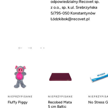
odpowiedzialny:Recovet sp.
z o.o., sp. k.ul. Srebrzyńska
5/795-050 Konstantynów
Łódzkibok@recovet.pl
NIEPRZYPISANE
NIEPRZYPISANE
NIEPRZYPIS
Fluffy Piggy
Recobed Mata
No Stress G
5 cm Baltic