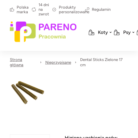
14 dni
Polska
Produkty
na
Regulamin
marka
personalizowane
zwrot
Koty
Psy
Strona
Dental Sticks Zielone 17
Nieprzypisane
główna
cm
Higiena uzębienia psów