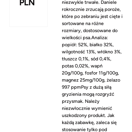
PLN
niezwykle trwałe. Daniele
rokrocznie zrzucają poroże,
które po zebraniu jest cięte i
sortowane na różne
rozmiary, dostosowane do
wielkości psa.Analiza:
popiół: 52%, białko 32%,
wilgotność 13%, włókno 3%,
tłuszcz 0,1%, sód 0,4%,
potas 0,02%, wapń
20g/100g, fosfor 11g/100g,
magnez 25mg/100g, żelazo
997 ppmPsy z dużą siłą
gryzienia mogą rozgryźć
przysmak. Należy
niezwłocznie wymienić
uszkodzony produkt. Jak
każdą zabawkę, zaleca się
stosowanie tylko pod