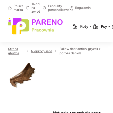
14 dni
Polska
Produkty
na
Regulamin
marka
personalizowane
zwrot
Koty
Psy
Strona
Fallow deer antler/ gryzak z
Nieprzypisane
główna
poroża daniela
Naturalny gryzak dla psów -