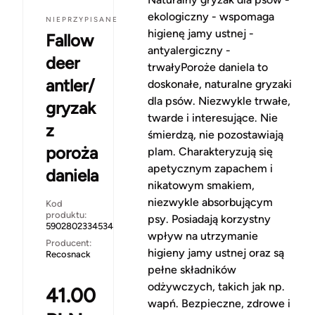
ekologiczny - wspomaga
NIEPRZYPISANE
higienę jamy ustnej -
Fallow
antyalergiczny -
deer
trwałyPoroże daniela to
antler/
doskonałe, naturalne gryzaki
dla psów. Niezwykle trwałe,
gryzak
twarde i interesujące. Nie
z
śmierdzą, nie pozostawiają
poroża
plam. Charakteryzują się
apetycznym zapachem i
daniela
nikatowym smakiem,
niezwykle absorbującym
Kod
produktu:
psy. Posiadają korzystny
5902802334534
wpływ na utrzymanie
Producent:
higieny jamy ustnej oraz są
Recosnack
pełne składników
odżywczych, takich jak np.
41.00
wapń. Bezpieczne, zdrowe i