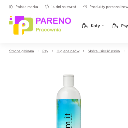
Polska marka
14 dni na zwrot
Produkty personalizo
Koty
Psy
Strona główna
Psy
Higiena psów
Skóra i sierść psów