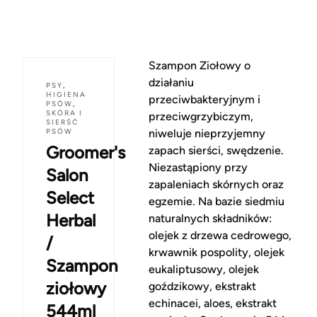
Szampon Ziołowy o
działaniu
PSY
,
HIGIENA
przeciwbakteryjnym i
PSÓW
,
SKÓRA I
przeciwgrzybiczym,
SIERŚĆ
PSÓW
niweluje nieprzyjemny
Groomer's
zapach sierści, swędzenie.
Niezastąpiony przy
Salon
zapaleniach skórnych oraz
Select
egzemie. Na bazie siedmiu
Herbal
naturalnych składników:
olejek z drzewa cedrowego,
/
krwawnik pospolity, olejek
Szampon
eukaliptusowy, olejek
ziołowy
goździkowy, ekstrakt
echinacei, aloes, ekstrakt
544ml