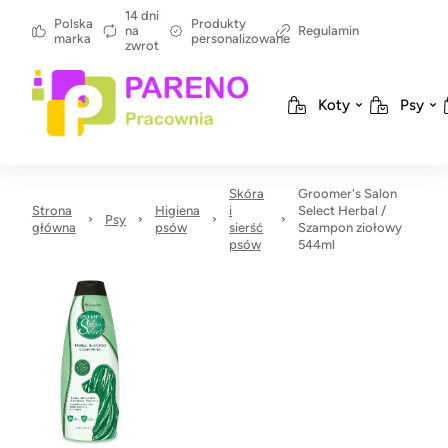
14 dni
Polska
Produkty
na
Regulamin
marka
personalizowane
zwrot
Koty
Psy
Skóra
Groomer's Salon
Strona
Higiena
i
Select Herbal /
Psy
główna
psów
sierść
Szampon ziołowy
psów
544ml