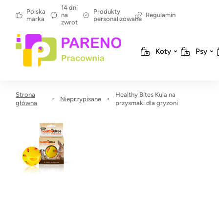
14 dni
Polska
Produkty
na
Regulamin
marka
personalizowane
zwrot
Koty
Psy
Strona
Healthy Bites Kula na
Nieprzypisane
główna
przysmaki dla gryzoni