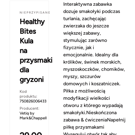
Interaktywna zabawka
dozuje smakołyki podczas
NIEPRZYPISANE
turlania, zachęcając
Healthy
zwierzaka do jeszcze
Bites
większej zabawy,
Kula
stymulując zarówno
fizycznie, jak i
na
emocjonalnie. Idealny dla
przysmaki
królików, świnek morskich,
dla
myszoskoczków, chomików,
myszy, szczurów
gryzoni
domowych i koszatniczek.
Piłka z możliwością
Kod
produktu:
modyfikacji wielkości
750826006433
otworu z którego wypadają
Producent:
smakołyki.Nieskończona
Vetiq by
Mark&Chappell
zabawa & ćwiczeniaNapełnij
piłkę przysmakami
Wyreguluj otwór tak aby