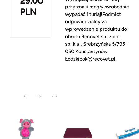
29.00
przysmaki mogły swobodnie
PLN
wypadać i turlaj!Podmiot
odpowiedzialny za
wprowadzenie produktu do
obrotu:Recovet sp. z o.o.,
sp. k.ul. Srebrzyńska 5/795-
050 Konstantynów
Łódzkibok@recovet.pl