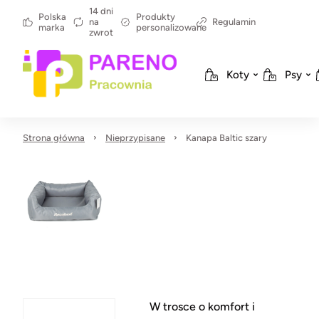
14 dni
Polska
Produkty
na
Regulamin
marka
personalizowane
zwrot
Koty
Psy
Strona główna
Nieprzypisane
Kanapa Baltic szary
W trosce o komfort i