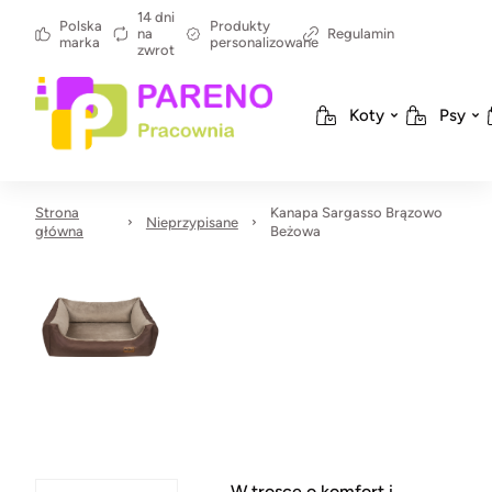
14 dni
Polska
Produkty
na
Regulamin
marka
personalizowane
zwrot
Koty
Psy
Strona
Kanapa Sargasso Brązowo
Nieprzypisane
główna
Beżowa
W trosce o komfort i