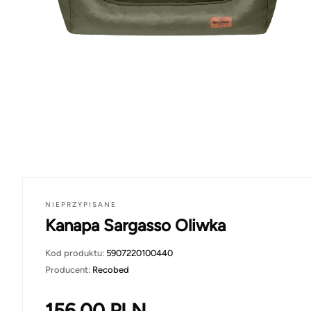
NIEPRZYPISANE
Kanapa Sargasso Oliwka
Kod produktu:
5907220100440
Producent:
Recobed
156.00
PLN