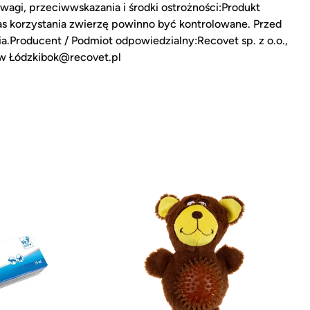
agi, przeciwwskazania i środki ostrożności:Produkt
as korzystania zwierzę powinno być kontrolowane. Przed
.Producent / Podmiot odpowiedzialny:Recovet sp. z o.o.,
ów Łódzkibok@recovet.pl