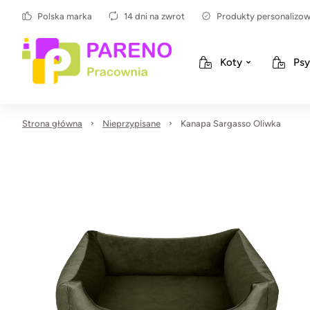
Polska marka
14 dni na zwrot
Produkty personalizo
Koty
Psy
Strona główna
Nieprzypisane
Kanapa Sargasso Oliwka