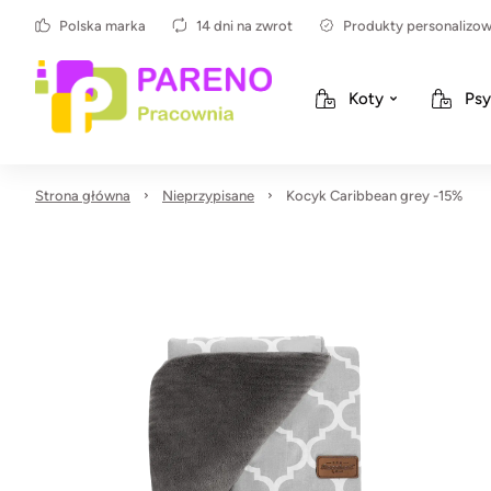
Polska marka
14 dni na zwrot
Produkty personalizo
Koty
Psy
Strona główna
Nieprzypisane
Kocyk Caribbean grey -15%