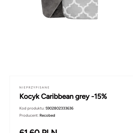
NIEPRZYPISANE
Kocyk Caribbean grey -15%
Kod produktu:
5902802333636
Producent:
Recobed
61.60
PLN