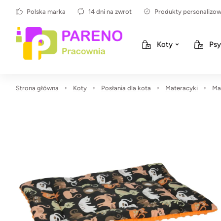
Polska marka
14 dni na zwrot
Produkty personalizo
Koty
Psy
Strona główna
Koty
Posłania dla kota
Materacyki
Ma