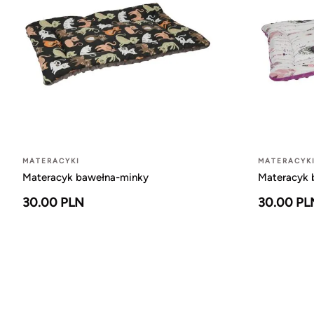
MATERACYKI
MATERACYK
Materacyk bawełna-minky
Materacyk 
30.00 PLN
30.00 PL