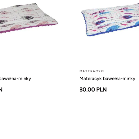
I
MATERACYKI
bawełna-minky
Materacyk bawełna-minky
N
30.00 PLN