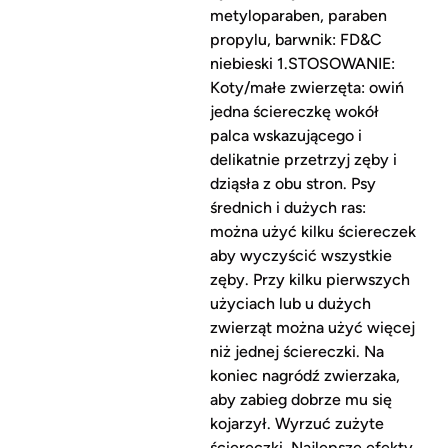
metyloparaben, paraben
propylu, barwnik: FD&C
niebieski 1.STOSOWANIE:
Koty/małe zwierzęta: owiń
jedna ściereczkę wokół
palca wskazującego i
delikatnie przetrzyj zęby i
dziąsła z obu stron. Psy
średnich i dużych ras:
można użyć kilku ściereczek
aby wyczyścić wszystkie
zęby. Przy kilku pierwszych
użyciach lub u dużych
zwierząt można użyć więcej
niż jednej ściereczki. Na
koniec nagródź zwierzaka,
aby zabieg dobrze mu się
kojarzył. Wyrzuć zużyte
ściereczki. Najlepsze efekty