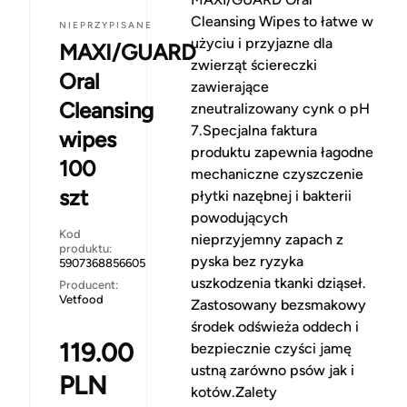
Cleansing Wipes to łatwe w
NIEPRZYPISANE
użyciu i przyjazne dla
MAXI/GUARD
zwierząt ściereczki
Oral
zawierające
Cleansing
zneutralizowany cynk o pH
7.Specjalna faktura
wipes
produktu zapewnia łagodne
100
mechaniczne czyszczenie
szt
płytki nazębnej i bakterii
powodujących
Kod
nieprzyjemny zapach z
produktu:
pyska bez ryzyka
5907368856605
uszkodzenia tkanki dziąseł.
Producent:
Vetfood
Zastosowany bezsmakowy
środek odświeża oddech i
119.00
bezpiecznie czyści jamę
ustną zarówno psów jak i
PLN
kotów.Zalety