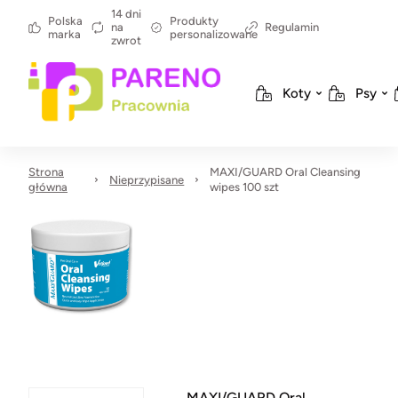
14 dni
Polska
Produkty
na
Regulamin
marka
personalizowane
zwrot
Koty
Psy
Strona
MAXI/GUARD Oral Cleansing
Nieprzypisane
główna
wipes 100 szt
MAXI/GUARD Oral