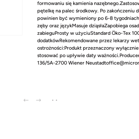
formowaniu się kamienia nazębnego.Zastosowa
pętelkę na palec środkowy. Po zakończeniu 
powinien być wymieniony po 6-8 tygodniach.
zęby oraz językMasuje dziąsłaZapobiega osa
zabieguProsty w użyciuStandard Öko-Tex 10
dodatkówRekomendowane przez lekarzy weter
ostrożności:Produkt przeznaczony wyłącznie 
stosować po upływie daty ważności.Produce
136/5A-2700 Wiener Neustadtoffice@microm