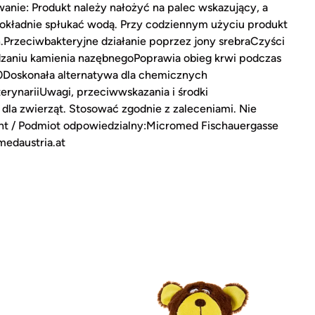
nie: Produkt należy nałożyć na palec wskazujący, a
dokładnie spłukać wodą. Przy codziennym użyciu produkt
Przeciwbakteryjne działanie poprzez jony srebraCzyści
dzaniu kamienia nazębnegoPoprawia obieg krwi podczas
0Doskonała alternatywa dla chemicznych
ynariiUwagi, przeciwwskazania i środki
dla zwierząt. Stosować zgodnie z zaleceniami. Nie
nt / Podmiot odpowiedzialny:Micromed Fischauergasse
edaustria.at