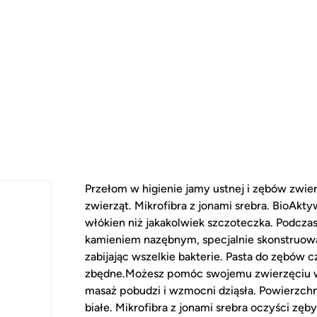
Przełom w higienie jamy ustnej i zębów zwie
zwierząt. Mikrofibra z jonami srebra. BioAk
włókien niż jakakolwiek szczoteczka. Podcza
kamieniem nazębnym, specjalnie skonstruowa
zabijając wszelkie bakterie. Pasta do zębów 
zbędne.Możesz pomóc swojemu zwierzęciu w h
masaż pobudzi i wzmocni dziąsła. Powierzchni
białe. Mikrofibra z jonami srebra oczyści z