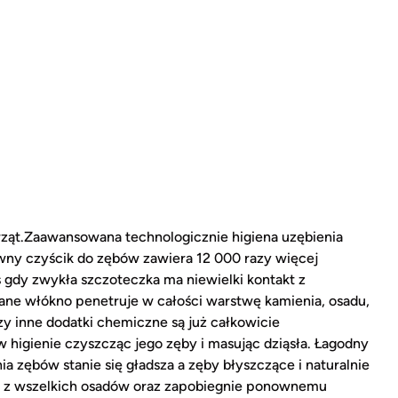
rząt.Zaawansowana technologicznie higiena uzębienia
tywny czyścik do zębów zawiera 12 000 razy więcej
s gdy zwykła szczoteczka ma niewielki kontakt z
ne włókno penetruje w całości warstwę kamienia, osadu,
czy inne dodatki chemiczne są już całkowicie
igienie czyszcząc jego zęby i masując dziąsła. Łagodny
a zębów stanie się gładsza a zęby błyszczące i naturalnie
ęby z wszelkich osadów oraz zapobiegnie ponownemu