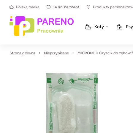
Polska marka
14 dni na zwrot
Produkty personalizo
Koty
Psy
Strona główna
Nieprzypisane
MICROMED Czyścik do zębów fo