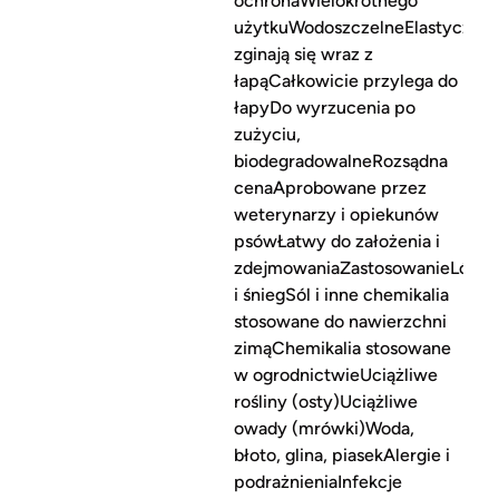
ochronaWielokrotnego
użytkuWodoszczelneElastyczne,
zginają się wraz z
łapąCałkowicie przylega do
łapyDo wyrzucenia po
zużyciu,
biodegradowalneRozsądna
cenaAprobowane przez
weterynarzy i opiekunów
psówŁatwy do założenia i
zdejmowaniaZastosowanieLód
i śniegSól i inne chemikalia
stosowane do nawierzchni
zimąChemikalia stosowane
w ogrodnictwieUciążliwe
rośliny (osty)Uciążliwe
owady (mrówki)Woda,
błoto, glina, piasekAlergie i
podrażnieniaInfekcje