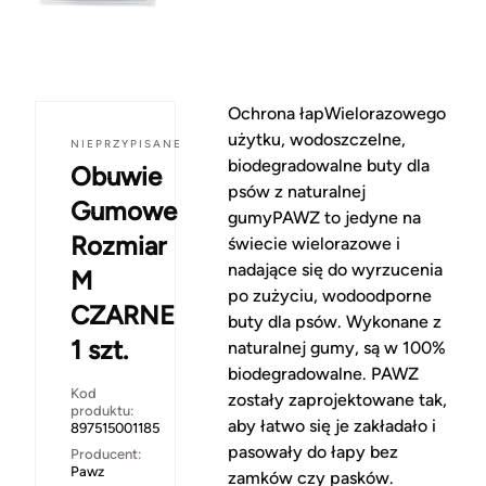
Ochrona łapWielorazowego
użytku, wodoszczelne,
NIEPRZYPISANE
biodegradowalne buty dla
Obuwie
psów z naturalnej
Gumowe
gumyPAWZ to jedyne na
Rozmiar
świecie wielorazowe i
nadające się do wyrzucenia
M
po zużyciu, wodoodporne
CZARNE
buty dla psów. Wykonane z
1 szt.
naturalnej gumy, są w 100%
biodegradowalne. PAWZ
Kod
zostały zaprojektowane tak,
produktu:
aby łatwo się je zakładało i
897515001185
pasowały do łapy bez
Producent:
Pawz
zamków czy pasków.