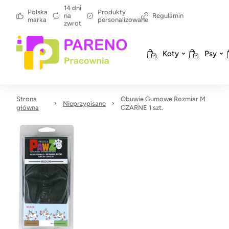
14 dni
Polska
Produkty
na
Regulamin
marka
personalizowane
zwrot
Koty
Psy
Strona
Obuwie Gumowe Rozmiar M
Nieprzypisane
główna
CZARNE 1 szt.