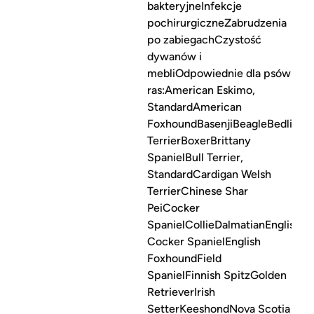
bakteryjneInfekcje
pochirurgiczneZabrudzenia
po zabiegachCzystość
dywanów i
mebliOdpowiednie dla psów
ras:American Eskimo,
StandardAmerican
FoxhoundBasenjiBeagleBedlingt
TerrierBoxerBrittany
SpanielBull Terrier,
StandardCardigan Welsh
TerrierChinese Shar
PeiCocker
SpanielCollieDalmatianEnglish
Cocker SpanielEnglish
FoxhoundField
SpanielFinnish SpitzGolden
RetrieverIrish
SetterKeeshondNova Scotia