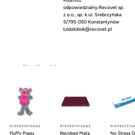
Podmiot
odpowiedzialny:Recovet sp.
z o.o., sp. k.ul. Srebrzyńska
5/795-050 Konstantynów
Łódzkibok@recovet.pl
NIEPRZYPISANE
NIEPRZYPISANE
NIEPRZYPIS
Fluffy Piggy
Recobed Mata
No Stress G