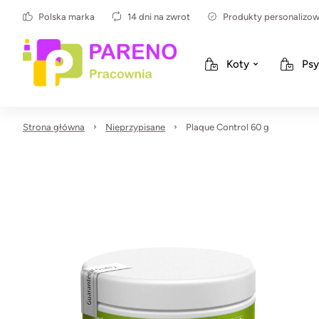
Polska marka
14 dni na zwrot
Produkty personalizo
Koty
Psy
Strona główna
Nieprzypisane
Plaque Control 60 g