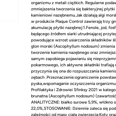
organizmu z metali ciężkich. Regularne poda
zmniejszenia tworzenia się bakteryjnej płytki
kamieniowi nazębnemu.Jak działają algi mors
w produkcie Plaque Control zawierają trzy g
akumulację płytki nazębnej:1.Fenole, jod, fo
będącego źródłem siarki utrudniającej przylega
powodujące wzrost usiarczenia składników ś
glon morski (Ascophyllum nodosum) zmienia wł
tworzenie kamienia nazębnego oraz zmniejsza 
samym zapobiega pojawianiu się nieprzyjemn
pokarmowego, ich aktywne składniki trafiają d
przyczynia się ona do rozpuszczania kamienia 
zębach .Przeznaczenie:ograniczenie powstaw
pyska,wspomaganie oczyszczenia organizmu.
Profilaktyka i Zdrowiei Sfinksy 2021 w kateg
brunatna (Ascophyllum nodosum) (zawartość 
ANALITYCZNE: białko surowe 5,9%, włókno su
22,0%,STOSOWANIE: Dziennie zaleca się poda
zależności od masy ciała zwierzęcia:Koty oraz