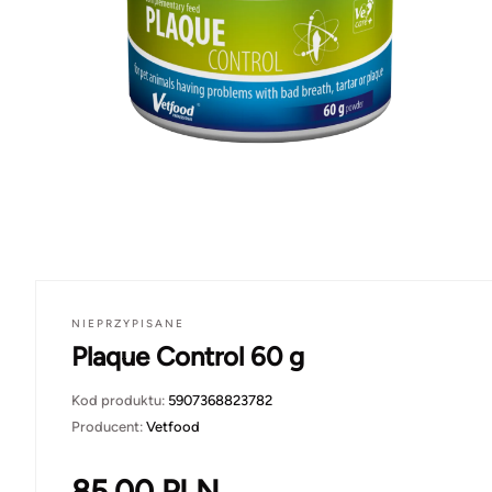
NIEPRZYPISANE
Plaque Control 60 g
Kod produktu:
5907368823782
Producent:
Vetfood
85.00
PLN