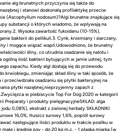
wanie alg brunatnych przyczynia się także do
 nazębnej i stanowi doskonałą profilaktykę przeciw
kie (Ascophyllum nodosum)?Algi brunatne znajdujące się
rupy substancji o których wiadomo, że wpływają na
sforany.2. Wysoka zawartość fukoidanu (10-15%),
nie bakterii do pellikuli.3. Cynk, krzemiany i siarczany,
liny i mogące wiązać wapń.Udowodniono, że brunatny
aściwości śliny, co utrudnia osadzanie się nalotu i
ogólną ilość bakterii bytujących w jamie ustnej, tym
ego zapachu. Kiedy algi dostają się do przewodu
o krwiobiegu, zmieniając skład śliny w taki sposób, że
i przeciwdziała osadzaniu się płytki bakteryjnej na
ania płytki nazębnej,nieprzyjemny zapach z
Zwycięzca w plebiscycie Top For Dog 2020 w kategorii
orii Preparaty i produkty pielęgnacyjneSKŁAD: alga
jodu 0,08%), ekstrakt z zielonej herbaty SKŁADNIKI
rowe 16,0%, tłuszcz surowy 1,6%, popiół surowy
wać następujące ilości produktu w trakcie posiłku w
 małe i średnie psy - do 20 kg m.c. - 1 płaska miarka (w