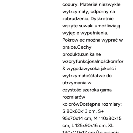
codury. Materiał niezwykle
wytrzymały, odporny na
zabrudzenia. Dyskretnie
wszyte suwaki umożliwiają
wyjęcie wypełnienia.
Pokrowiec można wyprać w
pralce.Cechy
produktu:unikalne
wzoryfunkcjonalnośćkomfort
& wygodawysoka jakość i
wytrzymałośćłatwe do
utrzymania w
czystościszeroka gama
rozmiarów i
kolorówDostępne rozmiary:
S 80x60x13 cm, S+
95x70x14 cm, M 110x80x15
cm, L 125x90x16 cm, XL
140x110x17 cm (tolerancja