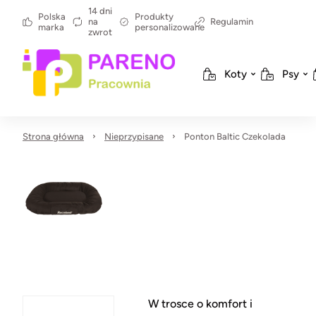
14 dni
Polska
Produkty
na
Regulamin
marka
personalizowane
zwrot
Koty
Psy
Strona główna
Nieprzypisane
Ponton Baltic Czekolada
W trosce o komfort i