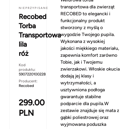
transportowa dla zwierząt
NIEPRZYPISANE
RECOBED to elegancki i
Recobed
funkcjonalny produkt
Torba
stworzony z myślą o
Transportowa
wygodzie Twojego pupila.
Wykonana z wysokiej
lila
jakości miękkiego materiału,
róż
zapewnia komfort zarówno
Tobie, jak i Twojemu
Kod
zwierzakowi. Włoskie okucia
produktu:
5907220100228
dodają jej klasy i
Producent:
wytrzymałości, a
Recobed
usztywniona podłoga
gwarantuje stabilne
299.00
podparcie dla pupila.W
zestawie znajduje się mata z
PLN
gąbki poliestrowej oraz
wyjmowana poduszka