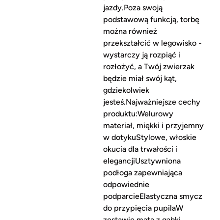
jazdy.Poza swoją
podstawową funkcją, torbę
można również
przekształcić w legowisko -
wystarczy ją rozpiąć i
rozłożyć, a Twój zwierzak
będzie miał swój kąt,
gdziekolwiek
jesteś.Najważniejsze cechy
produktu:Welurowy
materiał, miękki i przyjemny
w dotykuStylowe, włoskie
okucia dla trwałości i
elegancjiUsztywniona
podłoga zapewniająca
odpowiednie
podparcieElastyczna smycz
do przypięcia pupilaW
zestawie mata z gąbki