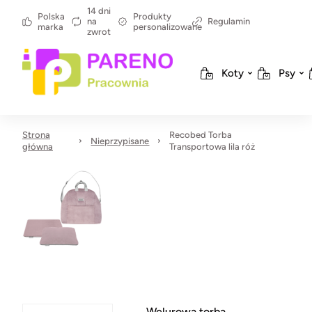
14 dni
Polska
Produkty
na
Regulamin
marka
personalizowane
zwrot
Koty
Psy
Strona
Recobed Torba
Nieprzypisane
główna
Transportowa lila róż
Welurowa torba