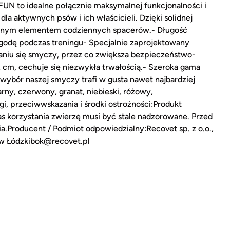
N to idealne połącznie maksymalnej funkcjonalności i
la aktywnych psów i ich właścicieli. Dzięki solidnej
ącznym elementem codziennych spacerów.- Długość
odę podczas treningu- Specjalnie zaprojektowany
aniu się smyczy, przez co zwiększa bezpieczeństwo-
 cm, cechuje się niezwykła trwałością.- Szeroka gama
ybór naszej smyczy trafi w gusta nawet najbardziej
ny, czerwony, granat, niebieski, różowy,
, przeciwwskazania i środki ostrożności:Produkt
s korzystania zwierzę musi być stale nadzorowane. Przed
.Producent / Podmiot odpowiedzialny:Recovet sp. z o.o.,
ów Łódzkibok@recovet.pl