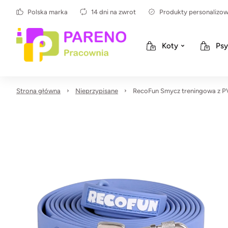
Polska marka
14 dni na zwrot
Produkty personalizo
Koty
Psy
Strona główna
Nieprzypisane
RecoFun Smycz treningowa z P