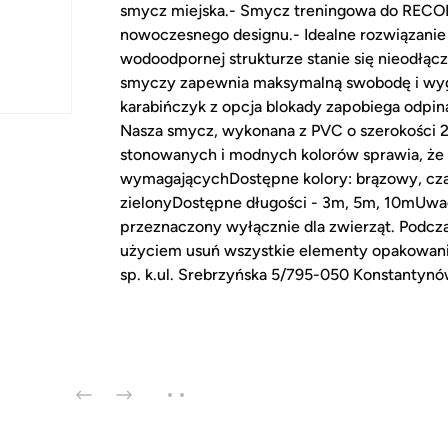
smycz miejska.- Smycz treningowa do RECOFU
nowoczesnego designu.- Idealne rozwiązanie d
wodoodpornej strukturze stanie się nieodł
smyczy zapewnia maksymalną swobodę i wyg
karabińczyk z opcja blokady zapobiega odpin
Nasza smycz, wykonana z PVC o szerokości 2
stonowanych i modnych kolorów sprawia, że w
wymagającychDostępne kolory: brązowy, czar
zielonyDostępne długości - 3m, 5m, 10mUwagi
przeznaczony wyłącznie dla zwierząt. Podcza
użyciem usuń wszystkie elementy opakowania
sp. k.ul. Srebrzyńska 5/795-050 Konstantyn