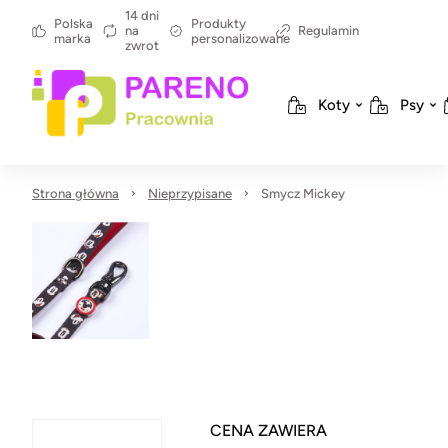
14 dni
Polska
Produkty
na
Regulamin
marka
personalizowane
zwrot
Koty
Psy
Strona główna
Nieprzypisane
Smycz Mickey
CENA ZAWIERA