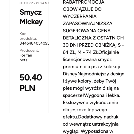
RABATPROMOCJA
NIEPRZYPISANE
OBOWIĄZUJE DO
Smycz
WYCZERPANIA
Mickey
ZAPASÓWNAJNIŻSZA
SUGEROWANA CENA
Kod
DETALICZNA Z OSTATNICH
produktu:
8445484054095
30 DNI PRZED OBNIŻKĄ: S -
Producent:
64 ZŁ, M - 74 ZŁOficjalnie
For fan
licencjonowana smycz
pets
premium dla psa z kolekcji
DisneyNajmodniejszy design
50.40
i żywe kolory, żeby Twój
PLN
pies mógł wyróżnić się na
spacerze!Wygodna i lekka.
Eksluzywne wykończenie
dla jeszcze lepszego
efektu.Dodatkowy nadruk
od wewnątrz uatrakcyjnia
wygląd. Wyposażona w