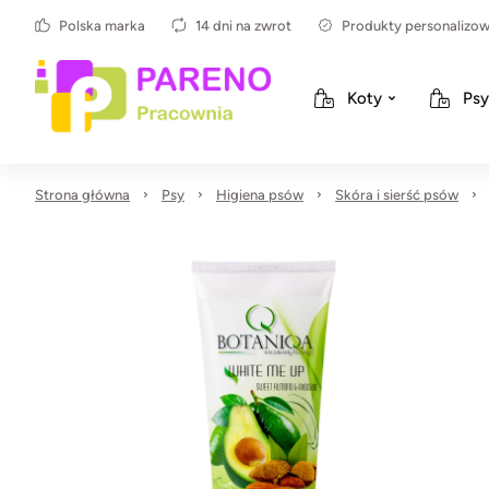
Polska marka
14 dni na zwrot
Produkty personalizo
Koty
Psy
Strona główna
Psy
Higiena psów
Skóra i sierść psów