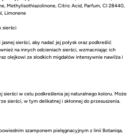
, Methylisothiazolinone, Citric Acid, Parfum, CI 28440,
l, Limonene
 sierści
jasnej sierści, aby nadać jej połysk oraz podkreślić
nież na innych odcieniach sierści, wzmacniając ich
oraz olejkowi ze słodkich migdałów intensywnie nawilża i
ej sierści w celu podkreślenia jej naturalnego koloru. Może
e sierści, w tym delikatnej i skłonnej do przesuszenia.
owiednim szamponem pielęgnacyjnym z linii Botaniqa,