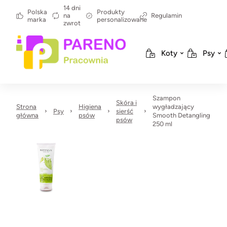
14 dni
Polska
Produkty
na
Regulamin
marka
personalizowane
zwrot
Koty
Psy
Szampon
Skóra i
Strona
Higiena
wygładzający
Psy
sierść
główna
psów
Smooth Detangling
psów
250 ml