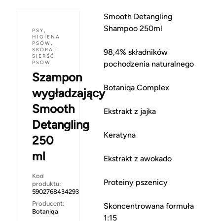
Smooth Detangling
Shampoo 250ml
PSY
,
HIGIENA
PSÓW
,
SKÓRA I
98,4% składników
SIERŚĆ
PSÓW
pochodzenia naturalnego
Szampon
Botaniqa Complex
wygładzający
Smooth
Ekstrakt z jajka
Detangling
Keratyna
250
ml
Ekstrakt z awokado
Kod
Proteiny pszenicy
produktu:
5902768434293
Producent:
Skoncentrowana formuła
Botaniqa
1:15