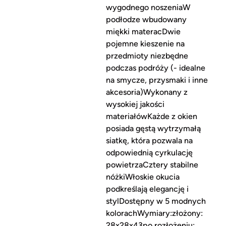
wygodnego noszeniaW
podłodze wbudowany
miękki materacDwie
pojemne kieszenie na
przedmioty niezbędne
podczas podróży (- idealne
na smycze, przysmaki i inne
akcesoria)Wykonany z
wysokiej jakości
materiałówKażde z okien
posiada gęstą wytrzymałą
siatkę, która pozwala na
odpowiednią cyrkulację
powietrzaCztery stabilne
nóżkiWłoskie okucia
podkreślają elegancję i
stylDostępny w 5 modnych
kolorachWymiary:złożony:
28x28x43po rozłożeniu: