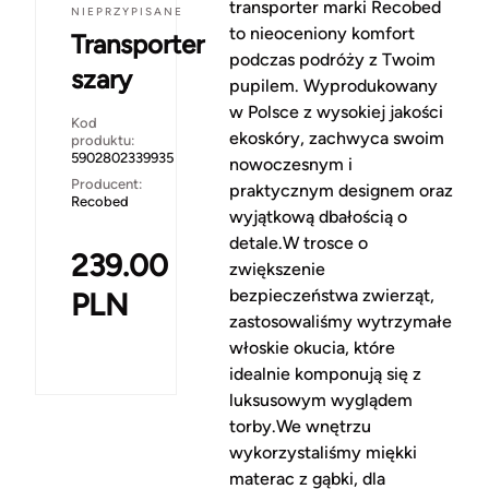
transporter marki Recobed
NIEPRZYPISANE
to nieoceniony komfort
Transporter
podczas podróży z Twoim
szary
pupilem. Wyprodukowany
w Polsce z wysokiej jakości
Kod
ekoskóry, zachwyca swoim
produktu:
5902802339935
nowoczesnym i
Producent:
praktycznym designem oraz
Recobed
wyjątkową dbałością o
detale.W trosce o
239.00
zwiększenie
bezpieczeństwa zwierząt,
PLN
zastosowaliśmy wytrzymałe
włoskie okucia, które
idealnie komponują się z
luksusowym wyglądem
torby.We wnętrzu
wykorzystaliśmy miękki
materac z gąbki, dla