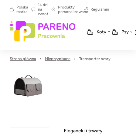
14 dni
Polska
Produkty
na
Regulamin
marka
personalizowane
zwrot
Koty
Psy
Strona główna
Nieprzypisane
Transporter szary
Elegancki i trwały