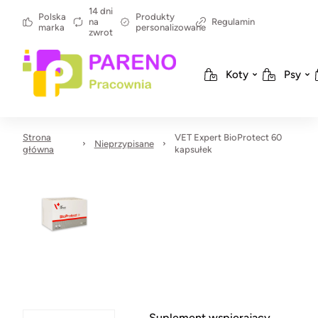
14 dni
Polska
Produkty
na
Regulamin
marka
personalizowane
zwrot
Koty
Psy
Strona
VET Expert BioProtect 60
Nieprzypisane
główna
kapsułek
Suplement wspierający