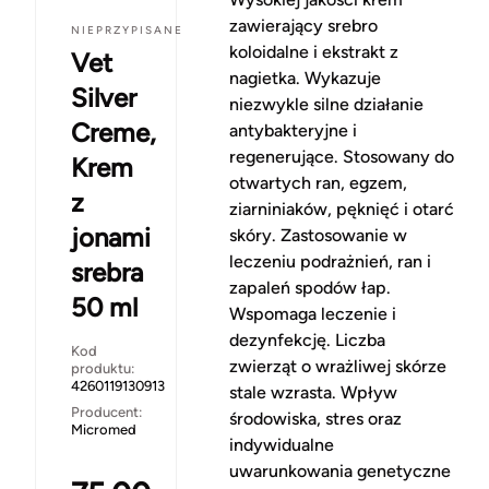
zawierający srebro
NIEPRZYPISANE
koloidalne i ekstrakt z
Vet
nagietka. Wykazuje
Silver
niezwykle silne działanie
Creme,
antybakteryjne i
regenerujące. Stosowany do
Krem
otwartych ran, egzem,
z
ziarniniaków, pęknięć i otarć
jonami
skóry. Zastosowanie w
leczeniu podrażnień, ran i
srebra
zapaleń spodów łap.
50 ml
Wspomaga leczenie i
dezynfekcję. Liczba
Kod
zwierząt o wrażliwej skórze
produktu:
4260119130913
stale wzrasta. Wpływ
Producent:
środowiska, stres oraz
Micromed
indywidualne
uwarunkowania genetyczne