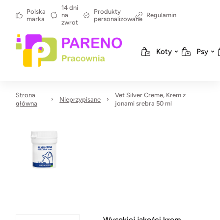
14 dni
Polska
Produkty
na
Regulamin
marka
personalizowane
zwrot
Koty
Psy
Strona
Vet Silver Creme, Krem z
Nieprzypisane
główna
jonami srebra 50 ml
Wysokiej jakości krem