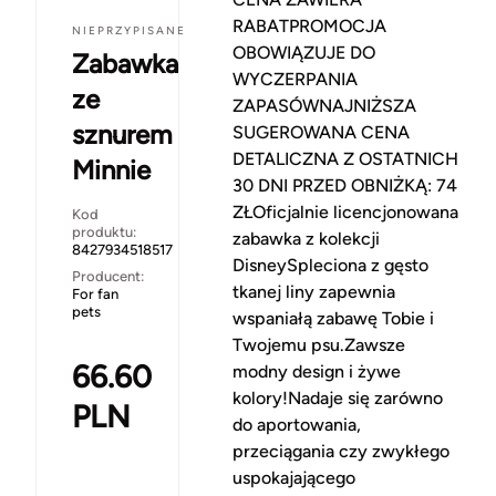
RABATPROMOCJA
NIEPRZYPISANE
OBOWIĄZUJE DO
Zabawka
WYCZERPANIA
ze
ZAPASÓWNAJNIŻSZA
sznurem
SUGEROWANA CENA
DETALICZNA Z OSTATNICH
Minnie
30 DNI PRZED OBNIŻKĄ: 74
ZŁOficjalnie licencjonowana
Kod
produktu:
zabawka z kolekcji
8427934518517
DisneySpleciona z gęsto
Producent:
tkanej liny zapewnia
For fan
pets
wspaniałą zabawę Tobie i
Twojemu psu.Zawsze
66.60
modny design i żywe
kolory!Nadaje się zarówno
PLN
do aportowania,
przeciągania czy zwykłego
uspokajającego