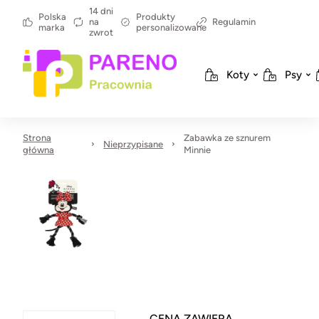
14 dni
Polska
Produkty
na
Regulamin
marka
personalizowane
zwrot
Koty
Psy
Strona
Zabawka ze sznurem
Nieprzypisane
główna
Minnie
CENA ZAWIERA