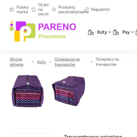
14 dni
Polska
Produkty
na
Regulamin
marka
personalizowane
zwrot
Koty
Psy
Strona
Ocieplacze na
Ocieplacz na
Koty
główna
transporter
transporter
Trzywarstwowy ocieplacz,