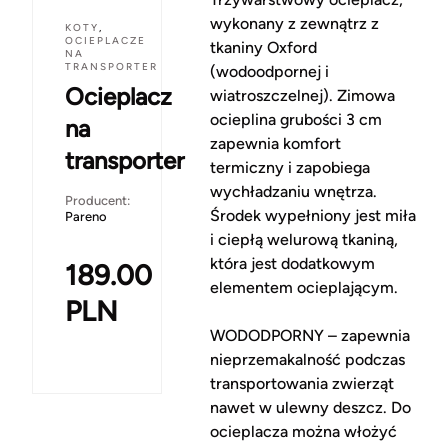
wykonany z zewnątrz z
KOTY
,
OCIEPLACZE
tkaniny Oxford
NA
TRANSPORTER
(wodoodpornej i
Ocieplacz
wiatroszczelnej). Zimowa
ocieplina grubości 3 cm
na
zapewnia komfort
transporter
termiczny i zapobiega
wychładzaniu wnętrza.
Producent:
Środek wypełniony jest miła
Pareno
i ciepłą welurową tkaniną,
która jest dodatkowym
189.00
elementem ocieplającym.
PLN
WODODPORNY – zapewnia
nieprzemakalność podczas
transportowania zwierząt
nawet w ulewny deszcz. Do
ocieplacza można włożyć